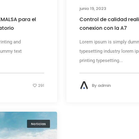
junio 19, 2023
EMALSA para el
Control de calidad real
atorio
conexion con la A7
inting and
Lorem ipsum is simply dummy
dummy text
typesetting industry lorem 
printing typesetting...
By
admin
291
Noticias