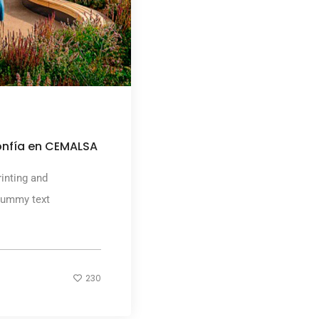
nfía en CEMALSA
inting and
dummy text
230